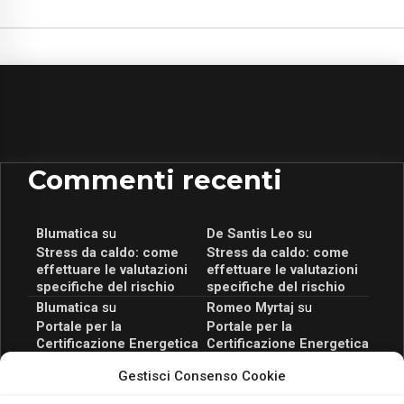
Commenti recenti
Blumatica
su
De Santis Leo
su
Stress da caldo: come
Stress da caldo: come
effettuare le valutazioni
effettuare le valutazioni
specifiche del rischio
specifiche del rischio
Blumatica
su
Romeo Myrtaj
su
Portale per la
Portale per la
Certificazione Energetica
Certificazione Energetica
attivo anche in Campania:
attivo anche in Campania:
Gestisci Consenso Cookie
scopri il Corso Blumatica
scopri il Corso Blumatica
da 80 Ore per abilitarti!
da 80 Ore per abilitarti!