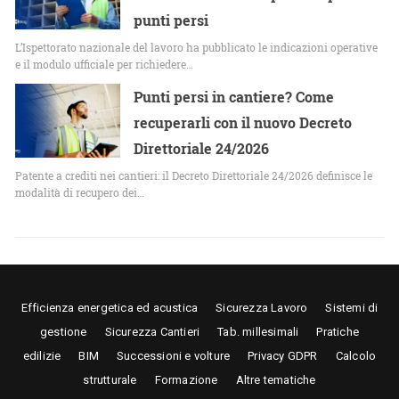
punti persi
L’Ispettorato nazionale del lavoro ha pubblicato le indicazioni operative
e il modulo ufficiale per richiedere…
Punti persi in cantiere? Come
recuperarli con il nuovo Decreto
Direttoriale 24/2026
Patente a crediti nei cantieri: il Decreto Direttoriale 24/2026 definisce le
modalità di recupero dei…
Efficienza energetica ed acustica
Sicurezza Lavoro
Sistemi di
gestione
Sicurezza Cantieri
Tab. millesimali
Pratiche
edilizie
BIM
Successioni e volture
Privacy GDPR
Calcolo
strutturale
Formazione
Altre tematiche