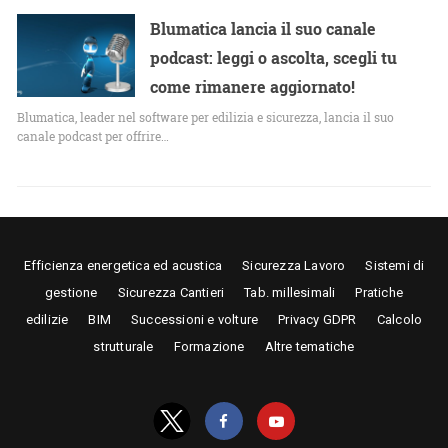
Blumatica lancia il suo canale
podcast: leggi o ascolta, scegli tu
come rimanere aggiornato!
Blumatica, leader nel software per edilizia e sicurezza, lancia il suo
canale podcast per offrire…
Efficienza energetica ed acustica
Sicurezza Lavoro
Sistemi di
gestione
Sicurezza Cantieri
Tab. millesimali
Pratiche
edilizie
BIM
Successioni e volture
Privacy GDPR
Calcolo
strutturale
Formazione
Altre tematiche