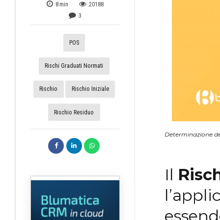
8
min
20188
3
POS
Rischi Graduati Normati
Rischio
Rischio Iniziale
Rischio Residuo
Determinazione dell
Il
Risch
l’appli
essendo