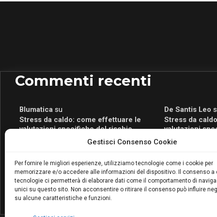
Commenti recenti
Blumatica
su
De Santis Leo
s
Stress da caldo: come effettuare le
Stress da caldo
valutazioni specifiche del rischio
valutazioni spe
Blumatica
su
Romeo Myrtaj
s
Gestisci Consenso Cookie
Portale per la Certificazione Energetica
Portale per la 
attivo anche in Campania: scopri il Corso
attivo anche in
Per fornire le migliori esperienze, utilizziamo tecnologie come i cookie per
Blumatica da 80 Ore per abilitarti!
Blumatica da 80 
memorizzare e/o accedere alle informazioni del dispositivo. Il consenso a
Blumatica
su
tecnologie ci permetterà di elaborare dati come il comportamento di naviga
Coordinatore della Sicurezza: cosa è
unici su questo sito. Non acconsentire o ritirare il consenso può influire n
su alcune caratteristiche e funzioni.
richiesto per abilitazione e
aggiornamento