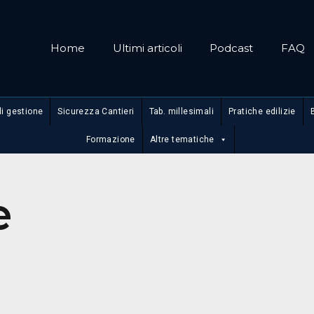
Home
Ultimi articoli
Podcast
FAQ
di gestione
Sicurezza Cantieri
Tab. millesimali
Pratiche edilizie
Formazione
Altre tematiche
e