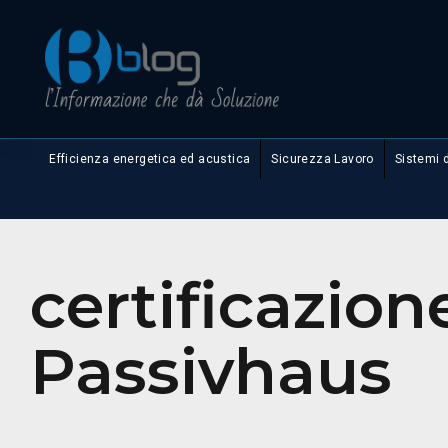
Efficienza energetica ed acustica
Sicurezza Lavoro
Sistemi 
certificazion
Passivhaus