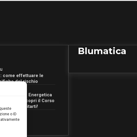
Blumatica
u
: come effettuare le
cifiche del rischio
u
Certificazione Energetica
 Campania: scopri il Corso
Ore per abilitarti!
 queste
zione o ID
egativamente