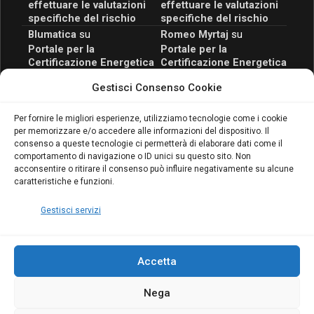
effettuare le valutazioni
effettuare le valutazioni
specifiche del rischio
specifiche del rischio
Blumatica
su
Romeo Myrtaj
su
Portale per la
Portale per la
Certificazione Energetica
Certificazione Energetica
attivo anche in Campania:
attivo anche in Campania:
Gestisci Consenso Cookie
scopri il Corso Blumatica
scopri il Corso Blumatica
da 80 Ore per abilitarti!
da 80 Ore per abilitarti!
Blumatica
su
Per fornire le migliori esperienze, utilizziamo tecnologie come i cookie
per memorizzare e/o accedere alle informazioni del dispositivo. Il
Coordinatore della
consenso a queste tecnologie ci permetterà di elaborare dati come il
Sicurezza: cosa è
comportamento di navigazione o ID unici su questo sito. Non
richiesto per abilitazione
acconsentire o ritirare il consenso può influire negativamente su alcune
e aggiornamento
caratteristiche e funzioni.
Blumatica
Gestisci servizi
Accetta
Nega