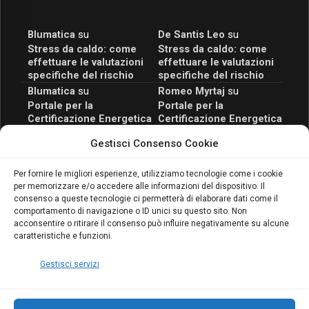
Blumatica
su
De Santis Leo
su
Stress da caldo: come
Stress da caldo: come
effettuare le valutazioni
effettuare le valutazioni
specifiche del rischio
specifiche del rischio
Blumatica
su
Romeo Myrtaj
su
Portale per la
Portale per la
Certificazione Energetica
Certificazione Energetica
attivo anche in Campania:
attivo anche in Campania:
Gestisci Consenso Cookie
scopri il Corso Blumatica
scopri il Corso Blumatica
da 80 Ore per abilitarti!
da 80 Ore per abilitarti!
Blumatica
su
Per fornire le migliori esperienze, utilizziamo tecnologie come i cookie
per memorizzare e/o accedere alle informazioni del dispositivo. Il
Coordinatore della
consenso a queste tecnologie ci permetterà di elaborare dati come il
Sicurezza: cosa è
comportamento di navigazione o ID unici su questo sito. Non
richiesto per abilitazione
acconsentire o ritirare il consenso può influire negativamente su alcune
e aggiornamento
caratteristiche e funzioni.
Blumatica
Gestisci servizi