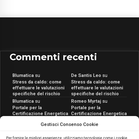
Commenti recenti
Blumatica
su
De Santis Leo
su
Stress da caldo: come
Stress da caldo: come
effettuare le valutazioni
effettuare le valutazioni
specifiche del rischio
specifiche del rischio
Blumatica
su
Romeo Myrtaj
su
Portale per la
Portale per la
Certificazione Energetica
Certificazione Energetica
attivo anche in Campania:
attivo anche in Campania:
Gestisci Consenso Cookie
scopri il Corso Blumatica
scopri il Corso Blumatica
da 80 Ore per abilitarti!
da 80 Ore per abilitarti!
Blumatica
su
Per fornire le migliori esperienze, utilizziamo tecnologie come i cookie