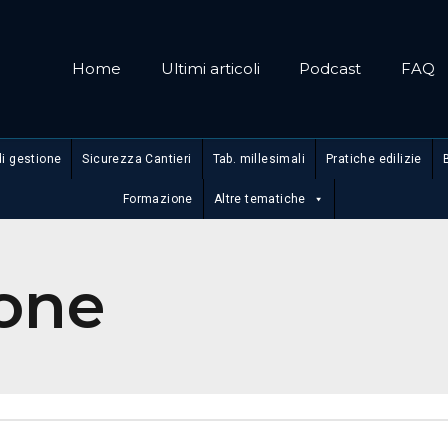
Home
Ultimi articoli
Podcast
FAQ
di gestione
Sicurezza Cantieri
Tab. millesimali
Pratiche edilizie
Formazione
Altre tematiche
ione