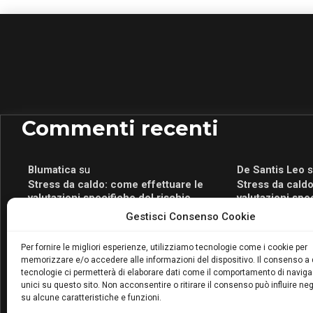
Commenti recenti
Blumatica
su
De Santis Leo
s
Stress da caldo: come effettuare le
Stress da caldo
valutazioni specifiche del rischio
valutazioni spe
Blumatica
su
Romeo Myrtaj
s
Gestisci Consenso Cookie
Portale per la Certificazione Energetica
Portale per la 
attivo anche in Campania: scopri il Corso
attivo anche in
Per fornire le migliori esperienze, utilizziamo tecnologie come i cookie per
Blumatica da 80 Ore per abilitarti!
Blumatica da 80 
memorizzare e/o accedere alle informazioni del dispositivo. Il consenso a
Blumatica
su
tecnologie ci permetterà di elaborare dati come il comportamento di naviga
Coordinatore della Sicurezza: cosa è
unici su questo sito. Non acconsentire o ritirare il consenso può influire n
su alcune caratteristiche e funzioni.
richiesto per abilitazione e
aggiornamento