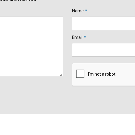
Name
*
Email
*