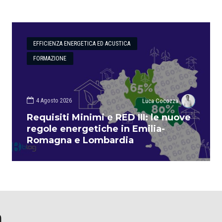
EFFICIENZA ENERGETICA ED ACUSTICA
FORMAZIONE
4 Agosto 2026
Luca Cocozza
Requisiti Minimi e RED III: le nuove
regole energetiche in Emilia-
Romagna e Lombardia
a