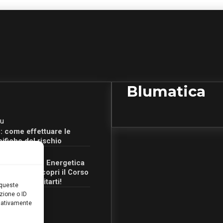
Blumatica
u
: come effettuare le
cifiche del rischio
u
Certificazione Energetica
 Campania: scopri il Corso
Ore per abilitarti!
 queste
zione o ID
egativamente