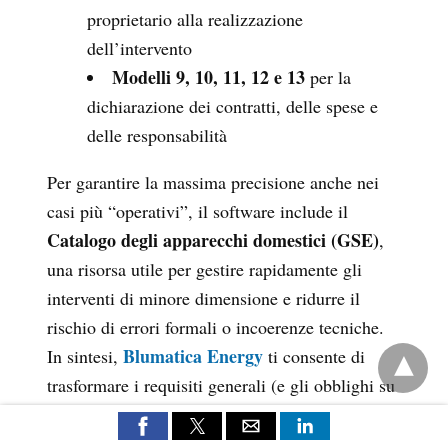
proprietario alla realizzazione
dell’intervento
Modelli 9, 10, 11, 12 e 13
per la
dichiarazione dei contratti, delle spese e
delle responsabilità
Per garantire la massima precisione anche nei
casi più “operativi”, il software include il
Catalogo degli apparecchi domestici (GSE)
,
una risorsa utile per gestire rapidamente gli
interventi di minore dimensione e ridurre il
rischio di errori formali o incoerenze tecniche.
Blumatica Energy
In sintesi,
ti consente di
trasformare i requisiti generali (e gli obblighi su
diagnosi/APE) da potenziale causa di rigetto a
una checklist guidata e controllata, riducendo al