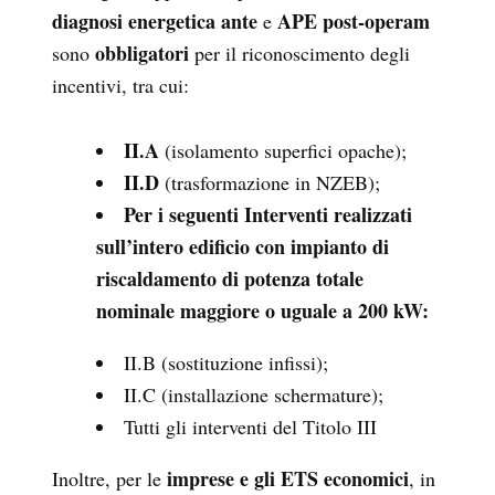
diagnosi energetica ante
APE post-operam
e
obbligatori
sono
per il riconoscimento degli
incentivi, tra cui:
II.A
(isolamento superfici opache);
II.D
(trasformazione in NZEB);
Per i seguenti Interventi realizzati
sull’intero edificio con impianto di
riscaldamento di potenza totale
nominale maggiore o uguale a 200 kW:
II.B (sostituzione infissi);
II.C (installazione schermature);
Tutti gli interventi del Titolo III
imprese e gli ETS economici
Inoltre, per le
, in