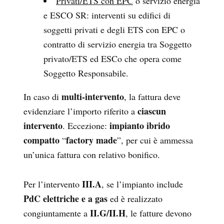
Privati/ETS con EPC
o servizio energia
e ESCO SR: interventi su edifici di
soggetti privati e degli ETS con EPC o
contratto di servizio energia tra Soggetto
privato/ETS ed ESCo che opera come
Soggetto Responsabile.
multi-intervento
In caso di
, la fattura deve
ciascun
evidenziare l’importo riferito a
intervento
impianto ibrido
. Eccezione:
compatto
factory made
“
”, per cui è ammessa
un’unica fattura con relativo bonifico.
III.A
Per l’intervento
, se l’impianto include
PdC elettriche e a gas
ed è realizzato
II.G/II.H
congiuntamente a
, le fatture devono