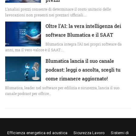
L’analisi prezzi consente di determinare il costo unitario delle
lavorazioni non presenti nei prezzari ufficiali.…
Oltre l’AI: la vera intelligenza dei
software Blumatica e il SAAT
Blumatica integra l’AI nei propri software da
anni, ma il vero valore è il SAAT:…
Blumatica lancia il suo canale
podcast: leggi o ascolta, scegli tu
come rimanere aggiornato!
Blumatica, leader nel software per edilizia e sicurezza, lancia il suo
canale podcast per offrire…
Efficienza energetica ed acustica
Sicurezza Lavoro
Sistemi di