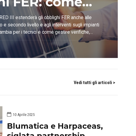
hi FER: come
marli in
RED III estenderà gli obblighi FER anche alle
mo e secondo livello e agli interventi sugli impianti
ortunità
ambia per i tecnici e come gestire verifiche,
di calore con le soluzioni Blumatica.
sionale
Vedi tutti gli articoli >
10 Aprile 2025
Blumatica e Harpaceas,
siglata partnership