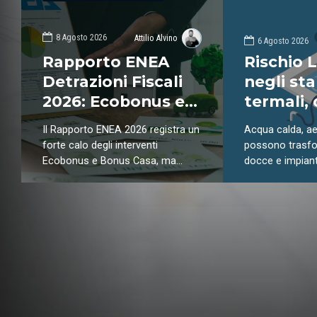
8 Agosto 2026
Attilio Alvino
6 Agosto 2026
Rapporto ENEA
Rischio 
Detrazioni Fiscali
negli sta
2026: Ecobonus e
termali,
Bonus Casa in calo,
evitare l
Il Rapporto ENEA 2026 registra un
Acqua calda, ae
i numeri della
prolifera
forte calo degli interventi
possono trasfo
riqualificazione
batterio
Ecobonus e Bonus Casa, ma
docce e impianti
conferma il peso di pompe di
ambienti favorev
energetica
calore, fotovoltaico, accumulo e
Scopri quali sono
building automation. Dati,
e quali misure 
tecnologie e risultati del
proteggere ospit
SuperEcobonus in una lettura
chiara del nuovo scenario della
riqualificazione energetica.