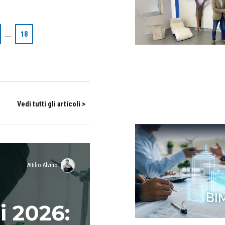
…
18
Vedi tutti gli articoli >
Attilio Alvino
i 2026: