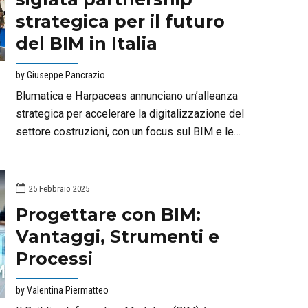
strategica per il futuro
del BIM in Italia
by Giuseppe Pancrazio
Blumatica e Harpaceas annunciano un’alleanza
strategica per accelerare la digitalizzazione del
settore costruzioni, con un focus sul BIM e le
Pubbliche Amministrazioni. Unendo software
innovativi e consulenza specializzata, offrono
soluzioni integrate per progettazione, gestione e
25 Febbraio 2025
sicurezza dei dati, promuovendo efficienza,
Progettare con BIM:
trasparenza e conformità alle normative digitali.
Vantaggi, Strumenti e
Una sinergia già operativa su progetti concreti.
Processi
by Valentina Piermatteo