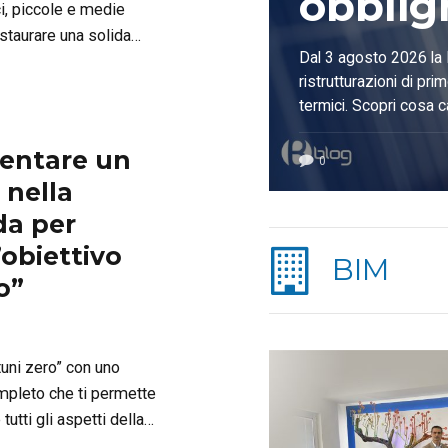
obblig
ci, piccole e medie
staurare una solida
trasfor
Dal 3 agosto 2026 la 
imizzare i processi e
ristrutturazioni di pri
un’opp
termici. Scopri cosa c
fotovoltaico e pompe 
profes
entare un
0
 nella
da per
’obiettivo
BIM
o”
rtuni zero” con uno
mpleto che ti permette
tutti gli aspetti della
alsiasi contesto