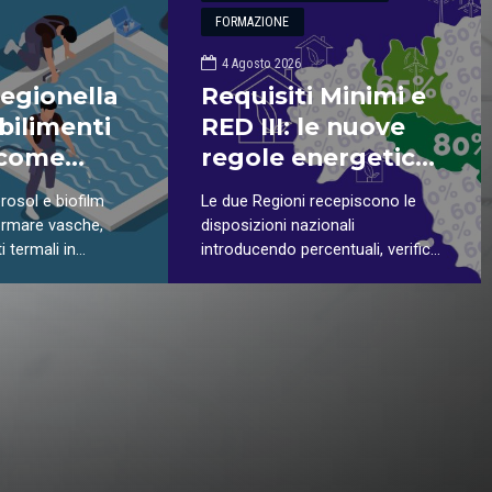
FORMAZIONE
4 Agosto 2026
Legionella
Requisiti Minimi e
bilimenti
RED III: le nuove
 come
regole energetiche
a
in Emilia-Romagna
rosol e biofilm
Le due Regioni recepiscono le
zione del
e Lombardia
rmare vasche,
disposizioni nazionali
?
 termali in
introducendo percentuali, verifiche
oli alla Legionella.
e modalità applicative specifiche
 i punti più critici
adottare per
i e lavoratori.