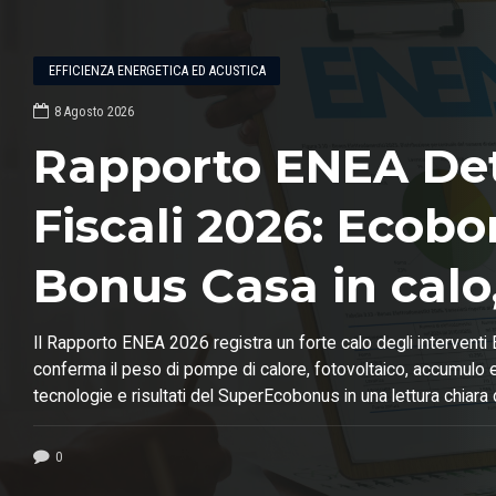
EFFICIENZA ENERGETICA ED ACUSTICA
8 Agosto 2026
Rapporto ENEA Det
Fiscali 2026: Ecobo
Bonus Casa in calo
della riqualificazio
Il Rapporto ENEA 2026 registra un forte calo degli interven
conferma il peso di pompe di calore, fotovoltaico, accumulo e
energetica
tecnologie e risultati del SuperEcobonus in una lettura chiara
riqualificazione energetica.
0