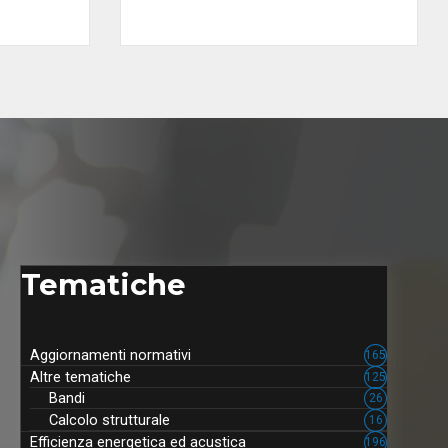
Tematiche
Aggiornamenti normativi
165
Altre tematiche
125
Bandi
26
Calcolo strutturale
16
Efficienza energetica ed acustica
196