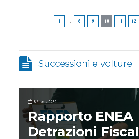
aziendale.
…
1
8
9
10
11
12
Successioni e volture
8 Agosto 2026
Rapporto ENEA
Detrazioni Fiscal