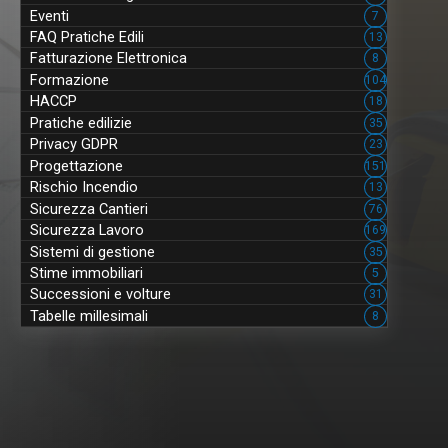
Eventi
7
FAQ Pratiche Edili
13
Fatturazione Elettronica
8
Formazione
104
HACCP
18
Pratiche edilizie
35
Privacy GDPR
23
Progettazione
151
Rischio Incendio
13
Sicurezza Cantieri
76
Sicurezza Lavoro
169
Sistemi di gestione
35
Stime immobiliari
5
Successioni e volture
31
Tabelle millesimali
8