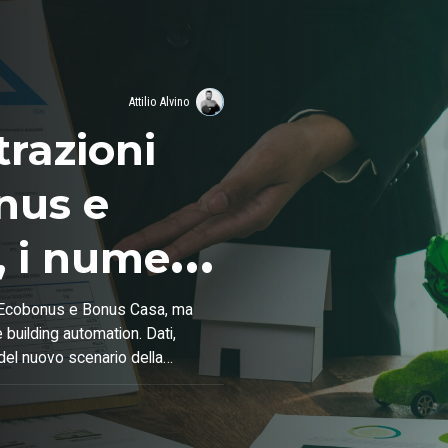
Attilio Alvino
razioni
nus e
, i numeri
ne
ti Ecobonus e Bonus Casa, ma
 building automation. Dati,
 del nuovo scenario della