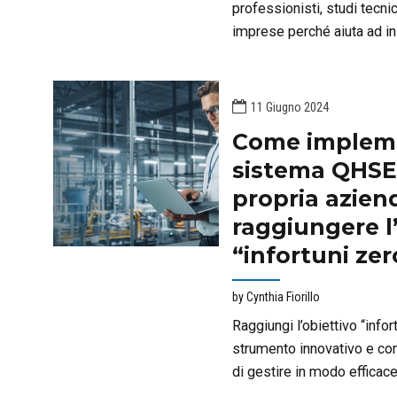
professionisti, studi tecni
imprese perché aiuta ad in
relazione con i clienti, ott
migliorare la redditività.
11 Giugno 2024
Come implem
sistema QHSE
propria azien
raggiungere l
“infortuni zer
by Cynthia Fiorillo
Raggiungi l’obiettivo “info
strumento innovativo e co
di gestire in modo efficace 
sicurezza sul lavoro in qu