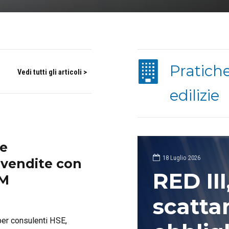
Pratich
Vedi tutti gli articoli >
edilizie
 e
18 Luglio 2026
 vendite con
RED III
RM
scatta
per consulenti HSE,