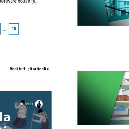
software house (e
 sul MarketPlace
itale.
…
18
Vedi tutti gli articoli >
Lucia Sessa
la