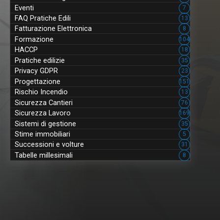
Eventi
7
FAQ Pratiche Edili
13
Fatturazione Elettronica
8
Formazione
104
HACCP
18
Pratiche edilizie
35
Privacy GDPR
23
Progettazione
151
Rischio Incendio
13
Sicurezza Cantieri
76
Sicurezza Lavoro
169
Sistemi di gestione
35
Stime immobiliari
5
Successioni e volture
31
Tabelle millesimali
8