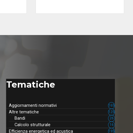
Tematiche
Aggiornamenti normativi
165
Altre tematiche
125
Bandi
26
Calcolo strutturale
16
Efficienza energetica ed acustica
195