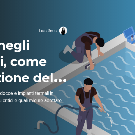
Lucia Sessa
negli
li, come
zione del
occe e impianti termali in
ù critici e quali misure adottare