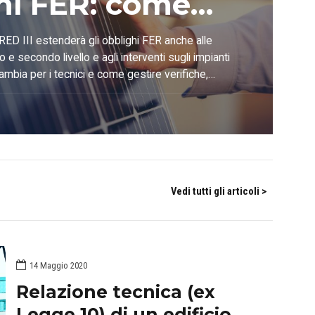
hi FER: come
marli in
RED III estenderà gli obblighi FER anche alle
mo e secondo livello e agli interventi sugli impianti
ortunità
ambia per i tecnici e come gestire verifiche,
di calore con le soluzioni Blumatica.
sionale
Vedi tutti gli articoli >
14 Maggio 2020
Relazione tecnica (ex
Legge 10) di un edificio