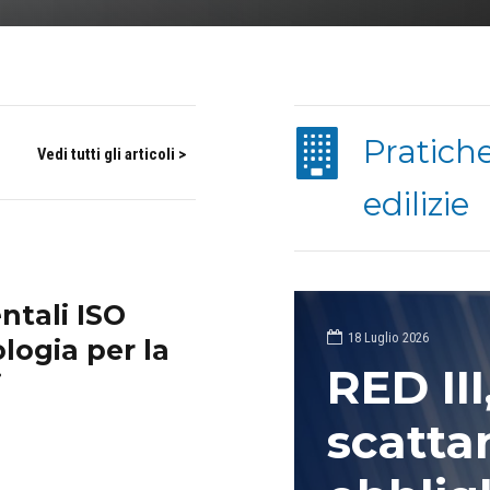
Pratich
Vedi tutti gli articoli >
edilizie
ntali ISO
18 Luglio 2026
logia per la
RED III
i
scatta