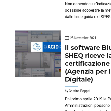
Non essendoci un’indicazio
possibile adoperare la me
dalle linee guida ex ISPES
l’utilizzo di idonei criteri di
predisposizione di una ma
25 Novembre 2021
Il software B
SHEQ riceve l
certificazion
(Agenzia per l’
Digitale)
by Cristina Poppiti
Dal primo aprile 2019 le P
Amministrazioni possono a