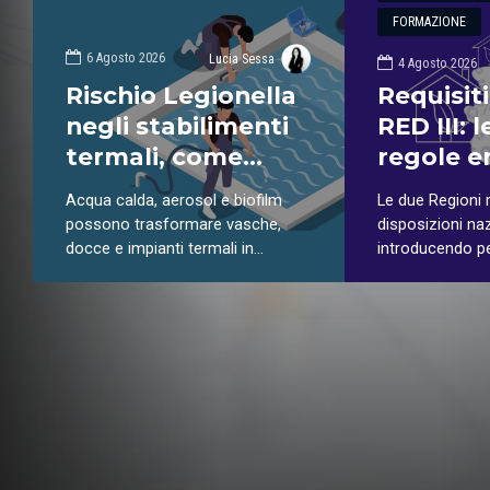
FORMAZIONE
6 Agosto 2026
Lucia Sessa
4 Agosto 2026
Rischio Legionella
Requisiti
negli stabilimenti
RED III: 
termali, come
regole e
evitare la
in Emili
Acqua calda, aerosol e biofilm
Le due Regioni 
proliferazione del
e Lomba
possono trasformare vasche,
disposizioni naz
batterio?
docce e impianti termali in
introducendo pe
ambienti favorevoli alla Legionella.
e modalità appl
Scopri quali sono i punti più critici
e quali misure adottare per
proteggere ospiti e lavoratori.