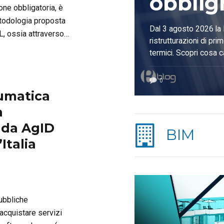
obblig
ne obbligatoria, è
trasfor
todologia proposta
Dal 3 agosto 2026 la 
L, ossia attraverso
ristrutturazioni di pri
un’opp
 significatività e la
termici. Scopri cosa c
trice
fotovoltaico e pompe 
profes
0
lumatica
a
e da AgID
BIM
Italia
ubbliche
cquistare servizi