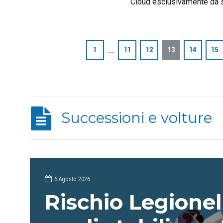
Cloud esclusivamente da 
dunque software) presenti
dell’Agenzia per l’Italia Dig
…
1
11
12
13
14
15
Successioni e volture
6 Agosto 2026
Rischio Legionel