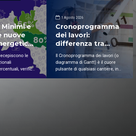
1 Agosto 2026
 Minimi e
Cronoprogramma
le nuove
dei lavori:
nergetiche
differenza tra
a-Romagna
progetto, impresa
recepiscono le
Il Cronoprogramma dei lavori (o
rdia
e direzione lavori
ionali
diagramma di Gantt) è il cuore
rcentuali, verifiche
pulsante di qualsiasi cantiere, in
icative specifiche
quanto rappresenta una vera e
propria pianificazione strategica
delle fasi di un’opera specificando,
per ognuna di esse, i tempi di
esecuzione e i relativi costi.