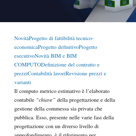
Novità
Progetto di fattibilità tecnico-
economica
Progetto definitivo
Progetto
esecutivo
Novità BIM e BIM
COMPUTO
Definizione del contratto e
prezzi
Contabilità lavori
Revisione prezzi e
varianti
Il computo metrico estimativo è l’elaborato
contabile
“chiave”
della progettazione e della
gestione della commessa sia privata che
pubblica. Esso, presente nelle varie fasi della
progettazione con un diverso livello di
approfondimento, è il riferimento per