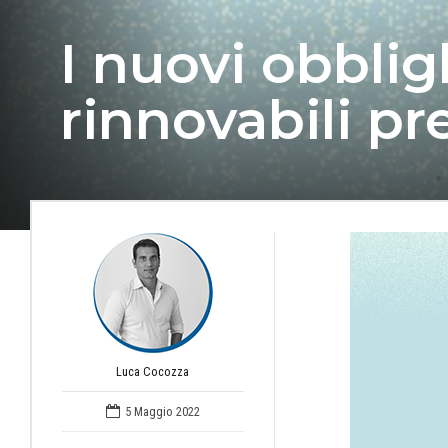
I nuovi obblig
rinnovabili pre
Luca Cocozza
5 Maggio 2022