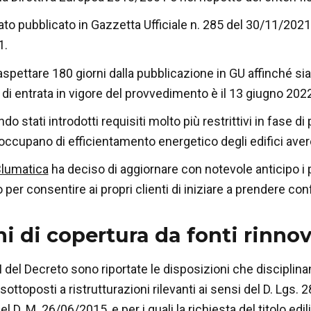
tato pubblicato in Gazzetta Ufficiale n. 285 del 30/11/2021
1.
pettare 180 giorni dalla pubblicazione in GU affinché sia p
a di entrata in vigore del provvedimento è il 13 giugno 202
do stati introdotti requisiti molto più restrittivi in fase d
 occupano di efficientamento energetico degli edifici avere
lumatica
ha deciso di aggiornare con notevole anticipo i p
io per consentire ai propri clienti di iniziare a prendere 
i di copertura da fonti rinnov
II del Decreto sono riportate le disposizioni che disciplinano
 sottoposti a ristrutturazioni rilevanti ai sensi del D. Lgs. 
l D. M. 26/06/2015, e per i quali la richiesta del titolo ed