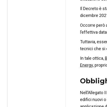
Il Decreto è s
dicembre 202
Occorre però as
l’effettiva dat
Tuttavia, essen
tecnici che si
In tale ottica,
B
Energy
, propr
Obbligh
Nell’Allegato I
edifici nuovi o
applicazione de