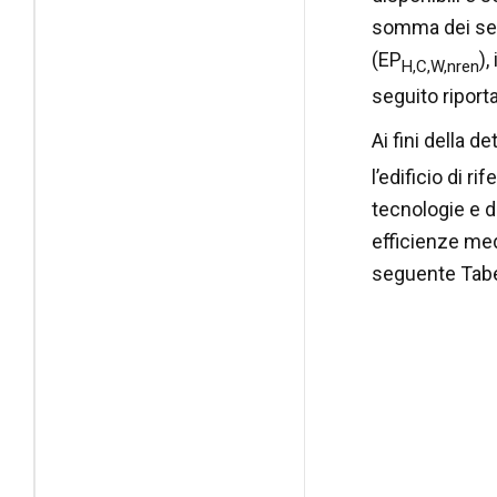
somma dei serv
(EP
),
H,C,W,nren
seguito riporta
Ai fini della 
l’edificio di 
tecnologie e de
efficienze medi
seguente Tabe