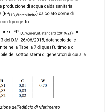
e produzione di acqua calda sanitaria
te (EP
) calcolato come di
H,C,W,nren,limite
icio di progetto.
lore di EP
, per
H,C,W,nren,rif,standard (2019/21)
o 3 del D.M. 26/06/2015, dotandolo delle
ite nella Tabella 7 di quest’ultimo e di
bile dei sottosistemi di generatori di cui alla
zione dell’edificio di riferimento