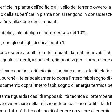
erficie in pianta dell’edificio al livello del terreno ovvero l
o della superficie in pianta non si tengono in considerazio
 l’installazione degli impianti.
 pubblici, tale obbligo è incrementato del 10%.
, che gli obblighi di cui al punto 1:
no essere assolti tramite impianti da fonti rinnovabili
la quale alimenti, a sua volta, dispositivi per la produzione
plicano qualora l’edificio sia allacciato a una rete di tel
e, purché il teleriscaldamento copra l’intero fabbisogno di
escamento copra l’intero fabbisogno di energia termica pe
nte riguarda i casi di impossibilità tecnica di ottemperare al
e evidenziare nella relazione tecnica la non fattibilità di
oprattutto, è fatto obbligo di ottenere un valore di energia