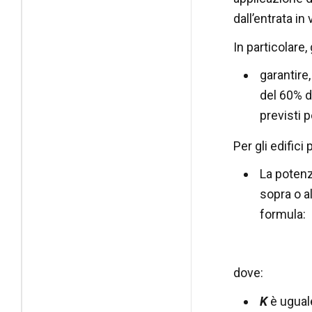
dall’entrata in
In particolare,
garantire,
del 60% d
previsti p
Per gli edifici 
La potenz
sopra o al
formula:
dove:
K
è uguale