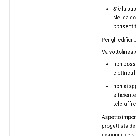
S
è la sup
Nel calcol
consentita
Per gli edifici
Va sottolineato
non posso
elettrica 
non si ap
efficient
teleraffr
Aspetto importa
progettista dev
disponibili e s