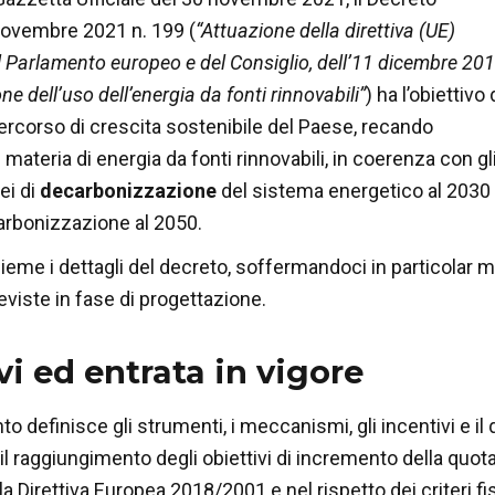
novembre 2021 n. 199 (
“Attuazione della direttiva (UE)
Parlamento europeo e del Consiglio, dell’11 dicembre 201
e dell’uso dell’energia da fonti rinnovabili”
) ha l’obiettivo 
percorso di crescita sostenibile del Paese, recando
 materia di energia da fonti rinnovabili, in coerenza con gl
ei di
decarbonizzazione
del sistema energetico al 2030 
rbonizzazione al 2050.
eme i dettagli del decreto, soffermandoci in particolar m
viste in fase di progettazione.
vi ed entrata in vigore
o definisce gli strumenti, i meccanismi, gli incentivi e il q
l raggiungimento degli obiettivi di incremento della quota d
a Direttiva Europea 2018/2001 e nel rispetto dei criteri fis