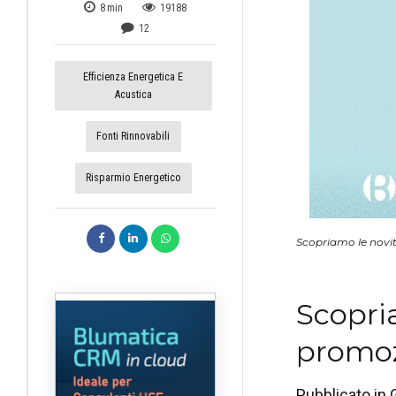
8
min
19188
12
Efficienza Energetica E
Acustica
Fonti Rinnovabili
Risparmio Energetico
Scopriamo le novità
Scopria
promozi
Pubblicato in 