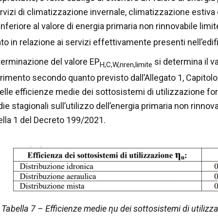
izi di climatizzazione invernale, climatizzazione estiva 
 inferiore al valore di energia primaria non rinnovabile limi
to in relazione ai servizi effettivamente presenti nell’edif
determinazione del valore EP
si determina il va
H,C,W,nren,limite
riferimento secondo quanto previsto dall’Allegato 1, Capitol
lle efficienze medie dei sottosistemi di utilizzazione forn
e stagionali sull’utilizzo dell’energia primaria non rinnova
lla 1 del Decreto 199/2021.
Tabella 7 – Efficienze medie
η
u dei sottosistemi di utilizza