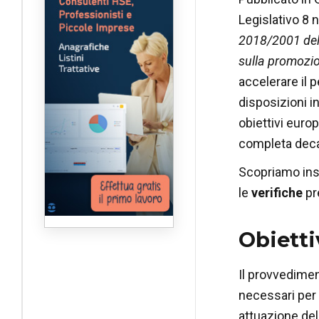
Legislativo 8 
2018/2001 del 
sulla promozion
accelerare il 
disposizioni in
obiettivi europ
completa deca
Scopriamo insi
le
verifiche
pre
Obietti
Il provvediment
necessari per i
attuazione dell