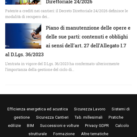
Direttoriale 24/2026
Patente a crediti nei cantieri: il Decreto Direttoriale 24/2026 definisce le
modalità di recupero dei…
Piano di manutenzione delle opere e
delle sue parti: contenuti e obblighi
ai sensi dell’art. 27 dell’Allegato I.7
al D.Lgs. 36/2023
L’entrata in vigore del D.Lgs. 36/2023 ha confermato ulteriormente
l’importanza della gestione del ciclo di…
Efficienza energetica ed acustica
Sicurezza Lavoro
Sistemi di
gestione
Sicurezza Cantieri
Tab. millesimali
Pratiche
edilizie
BIM
Successioni e volture
Privacy GDPR
Calcolo
strutturale
Formazione
Altre tematiche