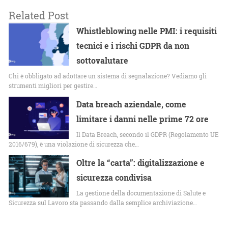
Related Post
Whistleblowing nelle PMI: i requisiti
tecnici e i rischi GDPR da non
sottovalutare
Chi è obbligato ad adottare un sistema di segnalazione? Vediamo gli
strumenti migliori per gestire…
Data breach aziendale, come
limitare i danni nelle prime 72 ore
Il Data Breach, secondo il GDPR (Regolamento UE
2016/679), è una violazione di sicurezza che…
Oltre la “carta”: digitalizzazione e
sicurezza condivisa
La gestione della documentazione di Salute e
Sicurezza sul Lavoro sta passando dalla semplice archiviazione…