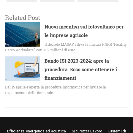
Related Post
Nuovi incentivi sul fotovoltaico per
le imprese agricole
Il decreto MASAF attiva la misura PNRR “Facility
Parco Agrisolare”, con 789 milioni di euro…
Bando ISI 2023-2024: apre la
procedura. Ecco come ottenere i
finanziamenti
Dal 15 aprile è aperta la procedura informatica per inviare la
registrazione delle domande.
Efficienza energetica ed acustica
Sicurezza Lavoro
Sistemi di