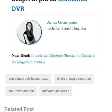
DVR
Anna Grompone
Technical Support Engineer
Next Read:
Il ruolo del Direttore Tecnico di Cantiere:
tra progetto e realtà »
coordinatore della sicurezza
diritto di rappresentanza
sicurezza cantieri
software sicurezza
Related Post