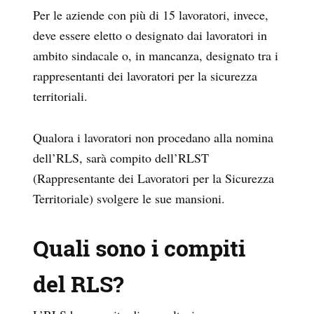
Per le aziende con più di 15 lavoratori, invece,
deve essere eletto o designato dai lavoratori in
ambito sindacale o, in mancanza, designato tra i
rappresentanti dei lavoratori per la sicurezza
territoriali.
Qualora i lavoratori non procedano alla nomina
dell’RLS, sarà compito dell’RLST
(Rappresentante dei Lavoratori per la Sicurezza
Territoriale) svolgere le sue mansioni.
Quali sono i compiti
del RLS?