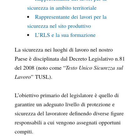
sicurezza in ambito territoriale
Rappresentante dei lavori per la
sicurezza nel sito produttivo
L’RLS e la sua formazione
La sicurezza nei luoghi di lavoro nel nostro
Paese è disciplinata dal Decreto Legislativo n.81
del 2008 (noto come “
Testo Unico Sicurezza sul
Lavoro
” TUSL).
L’obiettivo primario del legislatore è quello di
garantire un adeguato livello di protezione e
sicurezza del lavoratore definendo diverse figure
responsabili a cui vengono assegnati opportuni
compiti.