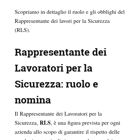
Scopriamo in dettaglio il ruolo e gli obblighi del
Rappresentante dei lavori per la Sicurezza
(RLS).
Rappresentante dei
Lavoratori per la
Sicurezza: ruolo e
nomina
Il Rappresentante dei Lavoratori per la
RLS
Sicurezza,
, è una figura prevista per ogni
azienda allo scopo di garantire il rispetto delle