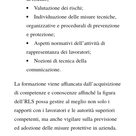
Valutazione dei rischi;
Individuazione delle misure tecniche,
organizzative e procedurali di prevenzione
e protezione;
Aspetti normativi dell’attività di
rappresentanza dei lavoratori;
Nozioni di tecnica della
comunicazione.
La formazione viene affiancata dall’acquisizione
di competenze e conoscenze affinché la figura
dell’RLS possa gestire al meglio non solo i
rapporti con i lavoratori e le autorità superiori
competenti, ma anche vigilare sulla previsione
ed adozione delle misure protettive in azienda.