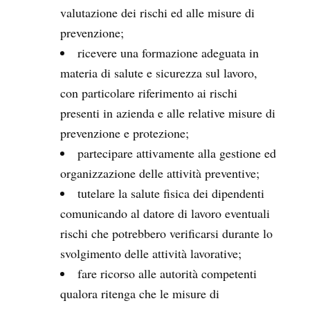
valutazione dei rischi ed alle misure di
prevenzione;
ricevere una formazione adeguata in
materia di salute e sicurezza sul lavoro,
con particolare riferimento ai rischi
presenti in azienda e alle relative misure di
prevenzione e protezione;
partecipare attivamente alla gestione ed
organizzazione delle attività preventive;
tutelare la salute fisica dei dipendenti
comunicando al datore di lavoro eventuali
rischi che potrebbero verificarsi durante lo
svolgimento delle attività lavorative;
fare ricorso alle autorità competenti
qualora ritenga che le misure di