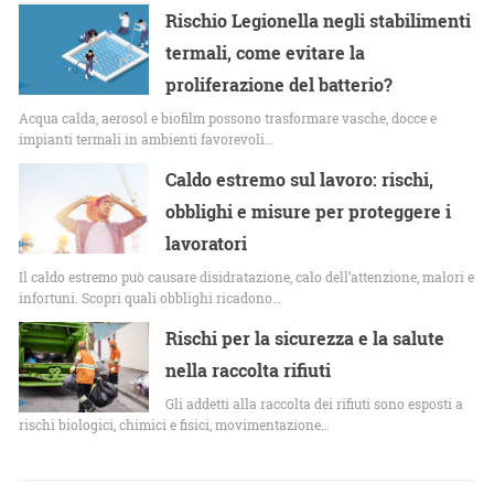
Rischio Legionella negli stabilimenti
termali, come evitare la
proliferazione del batterio?
Acqua calda, aerosol e biofilm possono trasformare vasche, docce e
impianti termali in ambienti favorevoli…
Caldo estremo sul lavoro: rischi,
obblighi e misure per proteggere i
lavoratori
Il caldo estremo può causare disidratazione, calo dell’attenzione, malori e
infortuni. Scopri quali obblighi ricadono…
Rischi per la sicurezza e la salute
nella raccolta rifiuti
Gli addetti alla raccolta dei rifiuti sono esposti a
rischi biologici, chimici e fisici, movimentazione…