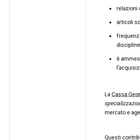
relazioni 
articoli s
frequenza
disciplin
è ammes
l’acquisiz
La
Cassa Geom
specializzazio
mercato e agev
Questi contrib