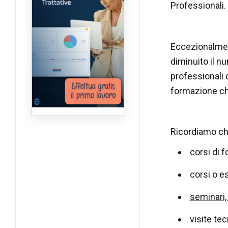
Professionali.
Eccezionalmen
diminuito il nu
professionali 
formazione che 
Ricordiamo ch
corsi di 
corsi o e
seminari,
visite tec