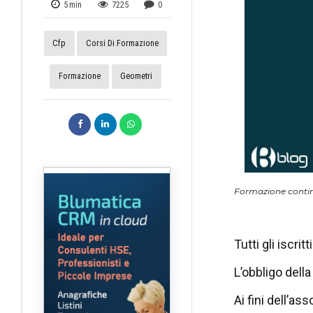
5
min
7225
0
Cfp
Corsi Di Formazione
Formazione
Geometri
Formazione continu
Tutti gli iscri
L’obbligo dell
Ai fini dell’as