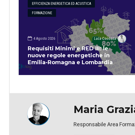
EFFICIENZA ENERGETICA ED ACUSTICA
FORMAZIONE
4 Agosto 2026
Luca Cocozza
Requisiti Minimi e RED III: le
nuove regole energetiche in
Emilia-Romagna e Lombardia
Maria Grazi
Responsabile Area Formaz