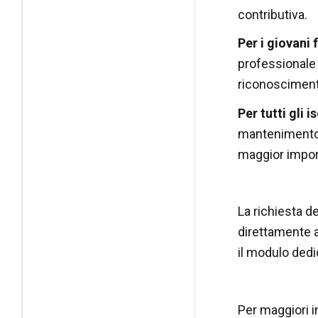
contributiva.
Per i giovani 
professionale i
riconoscimento
Per tutti gli i
mantenimento d
maggior import
La richiesta d
direttamente a
il modulo dedi
Per maggiori i