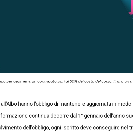
a per geometri: un contributo pari al 50% del costo del corso, fino a un 
tti all’Albo hanno l’obbligo di mantenere aggiornata in mod
a formazione continua decorre dal 1° gennaio dell’anno succ
solvimento dell’obbligo, ogni iscritto deve conseguire nel 