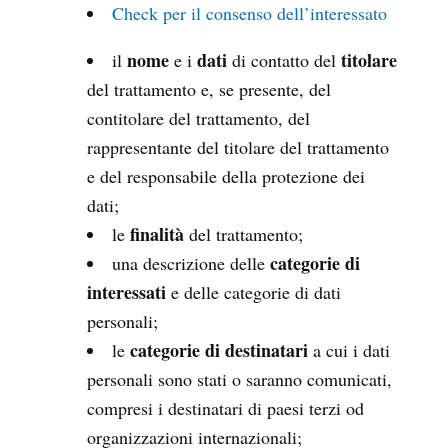
Check per il consenso dell’interessato
nome
dati
titolare
il
e i
di contatto del
del trattamento e, se presente, del
contitolare del trattamento, del
rappresentante del titolare del trattamento
e del responsabile della protezione dei
dati;
finalità
le
del trattamento;
categorie di
una descrizione delle
interessati
e delle categorie di dati
personali;
categorie di destinatari
le
a cui i dati
personali sono stati o saranno comunicati,
compresi i destinatari di paesi terzi od
organizzazioni internazionali;