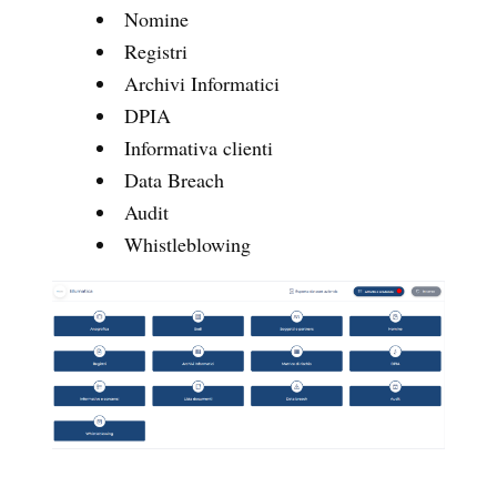
Nomine
Registri
Archivi Informatici
DPIA
Informativa clienti
Data Breach
Audit
Whistleblowing