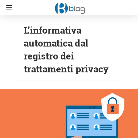
L’informativa
automatica dal
registro dei
trattamenti privacy