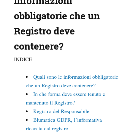
informazioni
obbligatorie che un
Registro deve
contenere?
INDICE
Quali sono le informazioni obbligatorie
che un Registro deve contenere?
In che forma deve essere tenuto e
mantenuto il Registro?
Registro del Responsabile
Blumatica GDPR, l’informativa
ricavata dal registro