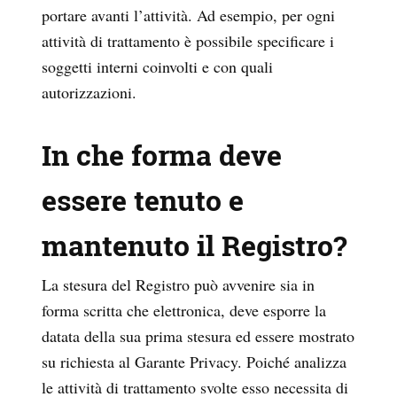
portare avanti l’attività. Ad esempio, per ogni
attività di trattamento è possibile specificare i
soggetti interni coinvolti e con quali
autorizzazioni.
In che forma deve
essere tenuto e
mantenuto il Registro?
La stesura del Registro può avvenire sia in
forma scritta che elettronica, deve esporre la
datata della sua prima stesura ed essere mostrato
su richiesta al Garante Privacy. Poiché analizza
le attività di trattamento svolte esso necessita di