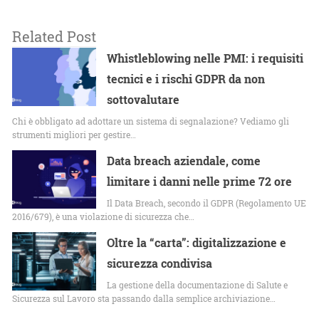
Related Post
Whistleblowing nelle PMI: i requisiti
tecnici e i rischi GDPR da non
sottovalutare
Chi è obbligato ad adottare un sistema di segnalazione? Vediamo gli
strumenti migliori per gestire…
Data breach aziendale, come
limitare i danni nelle prime 72 ore
Il Data Breach, secondo il GDPR (Regolamento UE
2016/679), è una violazione di sicurezza che…
Oltre la “carta”: digitalizzazione e
sicurezza condivisa
La gestione della documentazione di Salute e
Sicurezza sul Lavoro sta passando dalla semplice archiviazione…