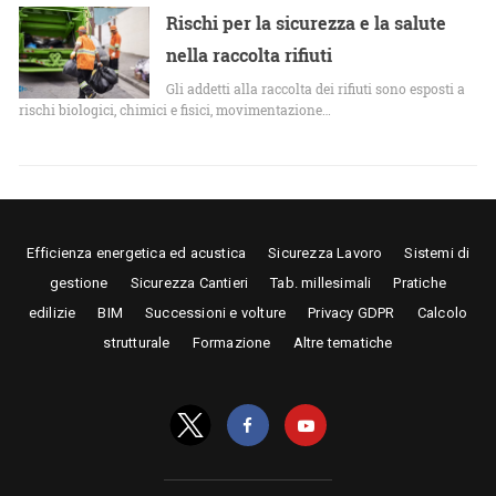
Rischi per la sicurezza e la salute
nella raccolta rifiuti
Gli addetti alla raccolta dei rifiuti sono esposti a
rischi biologici, chimici e fisici, movimentazione…
Efficienza energetica ed acustica
Sicurezza Lavoro
Sistemi di
gestione
Sicurezza Cantieri
Tab. millesimali
Pratiche
edilizie
BIM
Successioni e volture
Privacy GDPR
Calcolo
strutturale
Formazione
Altre tematiche