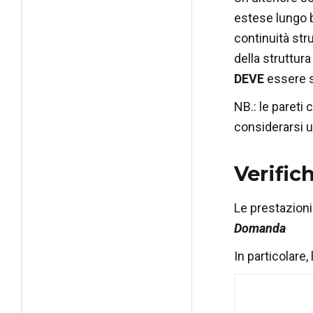
estese lungo b
continuità str
della struttura
DEVE
essere s
NB.: le pareti 
considerarsi un
Verific
Le prestazioni
Domanda
In particolare,