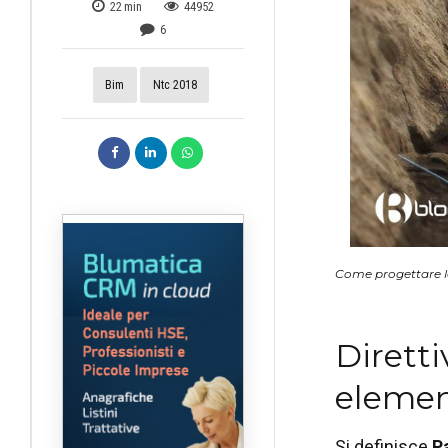
22
min
44952
6
Bim
Ntc 2018
Come progettare le
Dirett
element
Si definisce
P