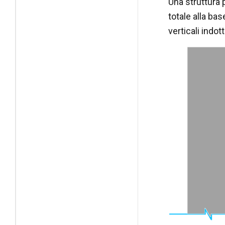
Una struttura 
totale alla bas
verticali indot