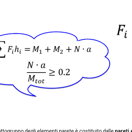
ottogruppo degli elementi parete è costituito dalle
pareti