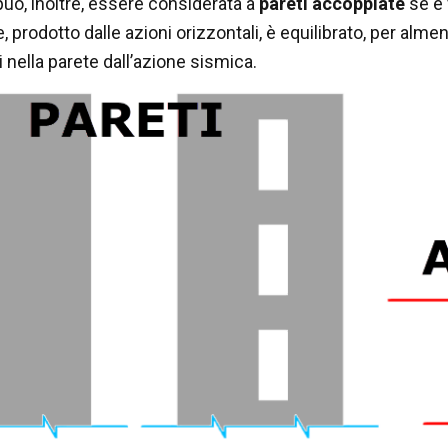
può, inoltre, essere considerata a
pareti accoppiate
se è 
e, prodotto dalle azioni orizzontali, è equilibrato, per alme
ti nella parete dall’azione sismica.