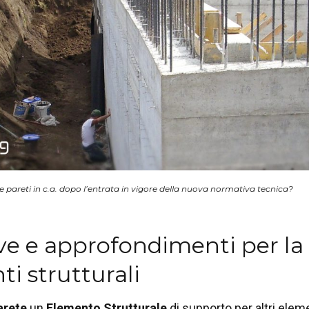
 pareti in c.a. dopo l’entrata in vigore della nuova normativa tecnica?
ive e approfondimenti per la
i strutturali
arete
un
Elemento Strutturale
di supporto per altri elem