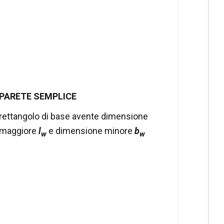
PARETE SEMPLICE
rettangolo di base avente dimensione
maggiore
l
e dimensione minore
b
w
w