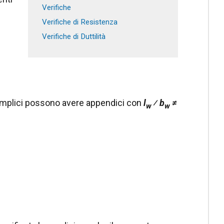
Verifiche
Verifiche di Resistenza
Verifiche di Duttilità
.
mplici possono avere appendici con
l
⁄ b
≠
w
w