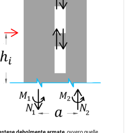
 estese debolmente armate
, ovvero quelle