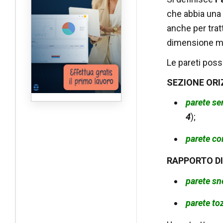
che abbia una 
anche per tratt
dimensione 
Le pareti poss
SEZIONE OR
parete se
4
);
parete c
RAPPORTO D
parete sn
parete to