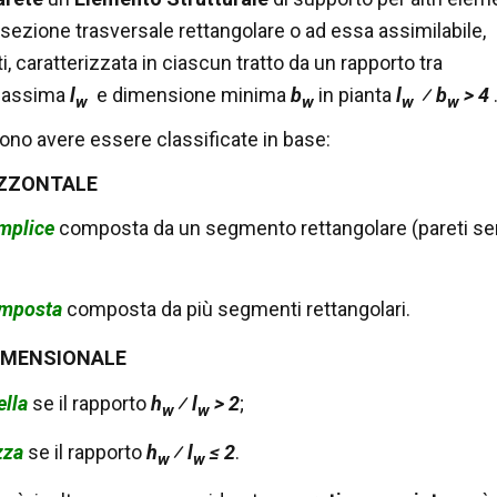
sezione trasversale rettangolare o ad essa assimilabile,
i, caratterizzata in ciascun tratto da un rapporto tra
massima
l
e dimensione minima
b
in pianta
l
⁄ b
> 4
w
w
w
w
ono avere essere classificate in base:
IZZONTALE
mplice
composta da un segmento rettangolare (pareti se
omposta
composta da più segmenti rettangolari.
IMENSIONALE
ella
se il rapporto
h
⁄ l
> 2
;
w
w
zza
se il rapporto
h
⁄ l
≤ 2
.
w
w