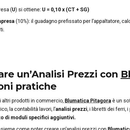
resa (
U
) si ottiene:
U = 0,10 x (CT + SG)
mpresa
(10%): il guadagno prefissato per l’appaltatore, cal
i.
are un’Analisi Prezzi con
B
oni pratiche
i altri prodotti in commercio,
Blumatica Pitagora
è un sof
, la contabilità lavori, l’
analisi prezzi
, i libretti dei ferri,
o di moduli specifici aggiuntivi.
nsieme come poter creare un’analisi prezzi con
Blumatic