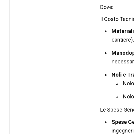
Dove:
Il Costo Tecni
Material
cantiere),
Manodop
necessarie
Noli e Tr
Nolo
Nolo
Le Spese Gener
Spese Ge
ingegneri,