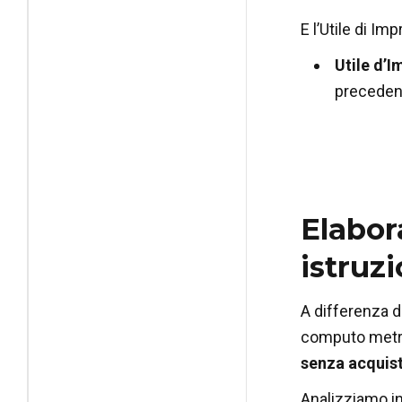
E l’Utile di Imp
Utile d’I
precedent
Elabor
istruzi
A differenza d
computo metrico
senza acquist
Analizziamo i