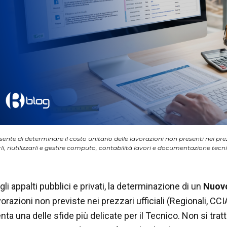
nsente di determinare il costo unitario delle lavorazioni non presenti nei pre
rli, riutilizzarli e gestire computo, contabilità lavori e documentazione tec
li appalti pubblici e privati, la determinazione di un
Nuov
orazioni non previste nei prezzari ufficiali (Regionali, CCI
ta una delle sfide più delicate per il Tecnico. Non si trat