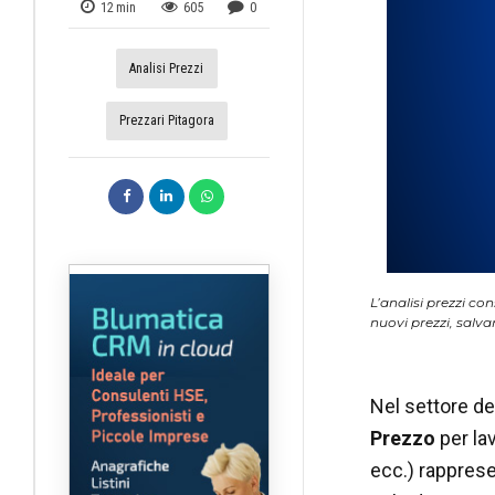
12
min
605
0
Analisi Prezzi
Prezzari Pitagora
L’analisi prezzi co
nuovi prezzi, salva
Nel settore deg
Prezzo
per lav
ecc.) rappresen