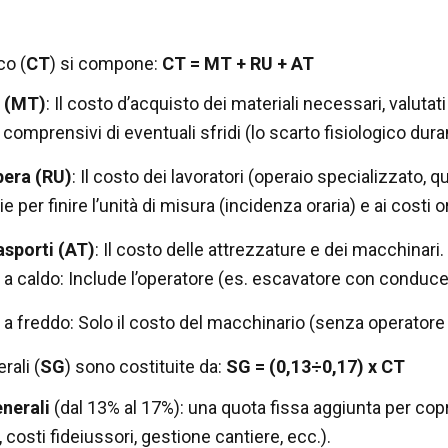
co (
CT
) si compone:
CT = MT + RU + AT
i (MT)
: Il costo d’acquisto dei materiali necessari, valutati
 comprensivi di eventuali sfridi (lo scarto fisiologico dura
era (RU)
: Il costo dei lavoratori (operaio specializzato, 
 per finire l’unità di misura (incidenza oraria) e ai costi ora
asporti (AT)
: Il costo delle attrezzature e dei macchinari.
 a caldo: Include l’operatore (es. escavatore con conduce
 a freddo: Solo il costo del macchinario (senza operatore
ali (
SG
) sono costituite da:
SG = (0,13
÷
0,17) x CT
nerali
(dal 13% al 17%): una quota fissa aggiunta per coprire
 costi fideiussori, gestione cantiere, ecc.).