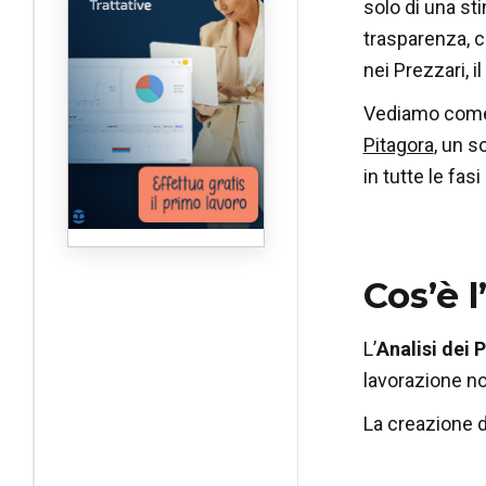
solo di una st
trasparenza, 
nei Prezzari, i
Vediamo come 
Pitagora
, un 
in tutte le fas
Cos’è l
L’
Analisi dei 
lavorazione non
La creazione 