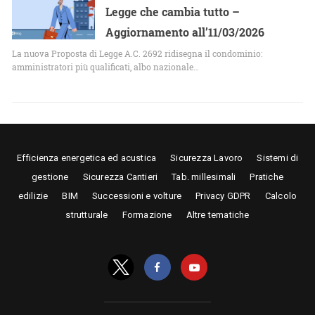
Legge che cambia tutto –
Aggiornamento all’11/03/2026
La nuova Proposta di Legge A.C. 2692 ridisegna il condominio:
amministratori più qualificati, albo nazionale…
Efficienza energetica ed acustica
Sicurezza Lavoro
Sistemi di
gestione
Sicurezza Cantieri
Tab. millesimali
Pratiche
edilizie
BIM
Successioni e volture
Privacy GDPR
Calcolo
strutturale
Formazione
Altre tematiche