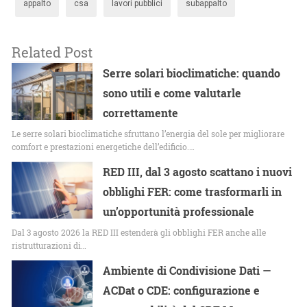
appalto
csa
lavori pubblici
subappalto
Related Post
Serre solari bioclimatiche: quando
sono utili e come valutarle
correttamente
Le serre solari bioclimatiche sfruttano l’energia del sole per migliorare
comfort e prestazioni energetiche dell’edificio.…
RED III, dal 3 agosto scattano i nuovi
obblighi FER: come trasformarli in
un’opportunità professionale
Dal 3 agosto 2026 la RED III estenderà gli obblighi FER anche alle
ristrutturazioni di…
Ambiente di Condivisione Dati —
ACDat o CDE: configurazione e