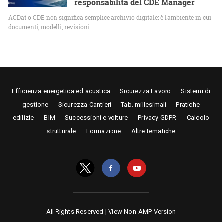
responsabilità del CDE Manager
ACDat o CDE non significa semplice archivio digitale: è l’ambiente in cui
documenti, modelli, revisioni…
Efficienza energetica ed acustica
Sicurezza Lavoro
Sistemi di
gestione
Sicurezza Cantieri
Tab. millesimali
Pratiche
edilizie
BIM
Successioni e volture
Privacy GDPR
Calcolo
strutturale
Formazione
Altre tematiche
All Rights Reserved |
View Non-AMP Version