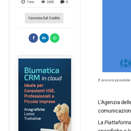
7
min
3690
0
Cessione Del Credito
È ancora possibile
L’Agenzia delle
comunicazione 
La
Piattaforma
specifiche e le