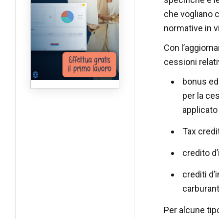
che vogliano ce
normative in v
Con l’aggiorn
cessioni relati
bonus edil
per la ces
applicato 
Tax credi
credito d
crediti d’
carburanti
Per alcune tipo