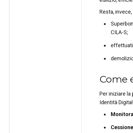
Resta, invece,
Superbonu
CILA-S;
effettuat
demolizion
Come e
Per iniziare l
Identità Digit
Monitora
Cessione