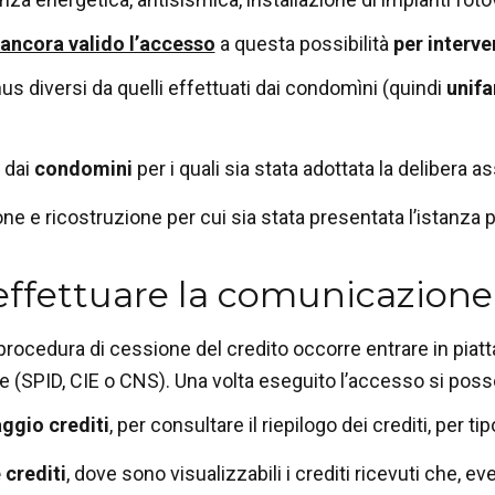
ancora valido l’accesso
a questa possibilità
per interve
s diversi da quelli effettuati dai condomìni (quindi
unifa
i dai
condomini
per i quali sia stata adottata la delibera a
e e ricostruzione per cui sia stata presentata l’istanza per
ffettuare la comunicazione
a procedura di cessione del credito occorre entrare in piat
ale (SPID, CIE o CNS). Una volta eseguito l’accesso si pos
ggio crediti
, per consultare il riepilogo dei crediti, per t
 crediti
, dove sono visualizzabili i crediti ricevuti ch