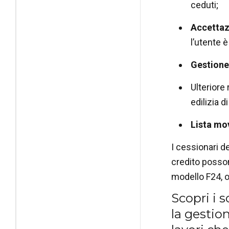
ceduti;
Accettaz
l’utente 
Gestione
Ulteriore 
edilizia d
Lista mo
I cessionari de
credito posson
modello F24, o
Scopri i 
la gestion