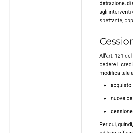
detrazione, di 
agli interventi
spettante, oppu
Cession
All’art. 121 del
cedere il cred
modifica tale a
acquisto d
nuove ces
cessione 
Per cui, quindi,
edilizio, effic