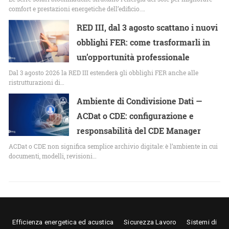
comfort e prestazioni energetiche dell’edificio.…
RED III, dal 3 agosto scattano i nuovi
obblighi FER: come trasformarli in
un’opportunità professionale
Dal 3 agosto 2026 la RED III estenderà gli obblighi FER anche alle
ristrutturazioni di…
Ambiente di Condivisione Dati —
ACDat o CDE: configurazione e
responsabilità del CDE Manager
ACDat o CDE non significa semplice archivio digitale: è l’ambiente in cui
documenti, modelli, revisioni…
Efficienza energetica ed acustica
Sicurezza Lavoro
Sistemi di