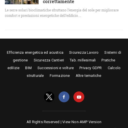
correttamente
Le serre solari bioclimatiche sfruttano l’energia del sole per migliorare
comfort e prestazioni energetiche dell’edificio.…
Efficienza energetica ed acustica
Sicurezza Lavoro
Sistemi di
gestione
Sicurezza Cantieri
Tab. millesimali
Pratiche
edilizie
BIM
Successioni e volture
Privacy GDPR
Calcolo
strutturale
Formazione
Altre tematiche
All Rights Reserved |
View Non-AMP Version