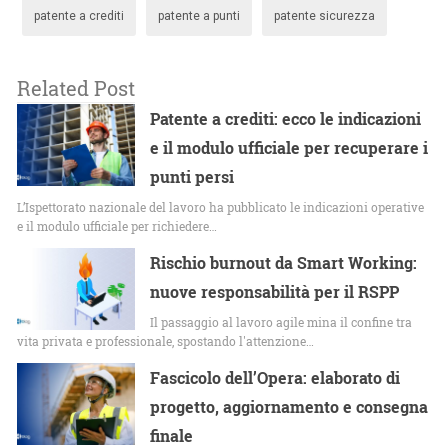
patente a crediti
patente a punti
patente sicurezza
Related Post
Patente a crediti: ecco le indicazioni
e il modulo ufficiale per recuperare i
punti persi
L’Ispettorato nazionale del lavoro ha pubblicato le indicazioni operative
e il modulo ufficiale per richiedere…
Rischio burnout da Smart Working:
nuove responsabilità per il RSPP
Il passaggio al lavoro agile mina il confine tra
vita privata e professionale, spostando l'attenzione…
Fascicolo dell’Opera: elaborato di
progetto, aggiornamento e consegna
finale