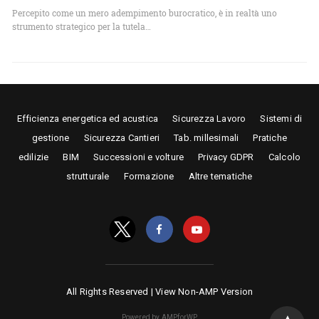
Percepito come un mero adempimento burocratico, è in realtà uno
strumento strategico per la tutela…
Efficienza energetica ed acustica
Sicurezza Lavoro
Sistemi di
gestione
Sicurezza Cantieri
Tab. millesimali
Pratiche
edilizie
BIM
Successioni e volture
Privacy GDPR
Calcolo
strutturale
Formazione
Altre tematiche
All Rights Reserved |
View Non-AMP Version
Powered by AMPforWP