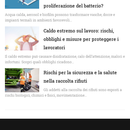
proliferazione del batterio?
Acqua calda, aerosol e biofilm possono trasformare vasche, docce e
impianti termali in ambienti favorevoli…
Caldo estremo sul lavoro: rischi,
obblighi e misure per proteggere i
lavoratori
Il caldo estremo può causare disidratazione, calo dell’attenzione, malori e
infortuni. Scopri quali obblighi ricadono…
Rischi per la sicurezza e la salute
nella raccolta rifiuti
Gli addetti alla raccolta dei rifiuti sono esposti a
rischi biologici, chimici e fisici, movimentazione…