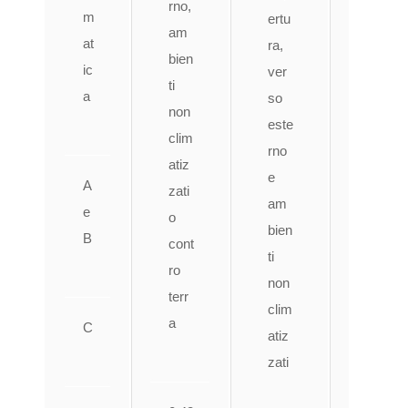
rno,
m
ertu
so
am
at
ra,
este
bien
ic
ver
rno,
ti
a
so
am
non
este
bien
clim
rno
ti
atiz
e
non
A
zati
am
clim
e
o
bien
atiz
B
cont
ti
zati
ro
non
o
terr
clim
cont
a
C
atiz
ro
zati
terr
a