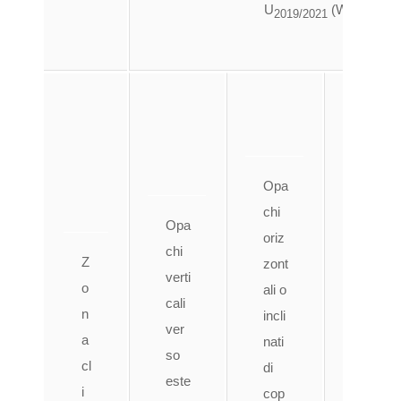
2
U
(W/m
K)
2019/2021
Opa
Opa
chi
chi
oriz
Opa
oriz
zont
chi
Z
zont
ali
verti
o
ali o
di
cali
n
incli
pavi
ver
a
nati
me
so
cl
di
nto
este
i
cop
ver