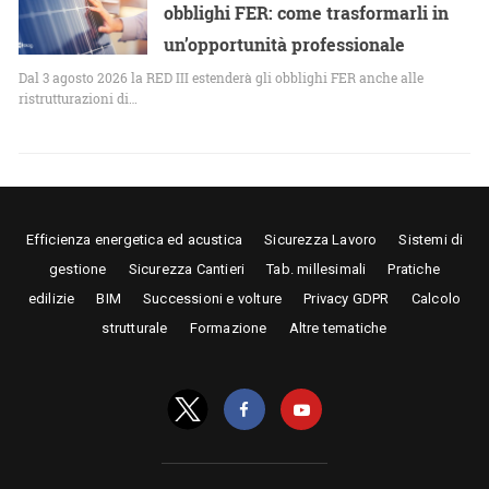
obblighi FER: come trasformarli in
un’opportunità professionale
Dal 3 agosto 2026 la RED III estenderà gli obblighi FER anche alle
ristrutturazioni di…
Efficienza energetica ed acustica
Sicurezza Lavoro
Sistemi di
gestione
Sicurezza Cantieri
Tab. millesimali
Pratiche
edilizie
BIM
Successioni e volture
Privacy GDPR
Calcolo
strutturale
Formazione
Altre tematiche