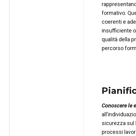
rappresentano 
formativo. Qu
coerenti e ade
insufficiente 
qualità della p
percorso form
Pianifi
Conoscere le 
all’individuazi
sicurezza sul 
processi lavora