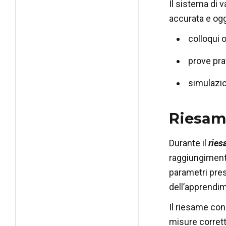
Il sistema di 
accurata e ogg
colloqui 
prove pra
simulazio
Riesame
Durante il
ries
raggiungimento
parametri pres
dell’apprendim
Il riesame con
misure corrett