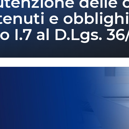
tenzione delle o
enuti e obblighi 
o I.7 al D.Lgs. 3