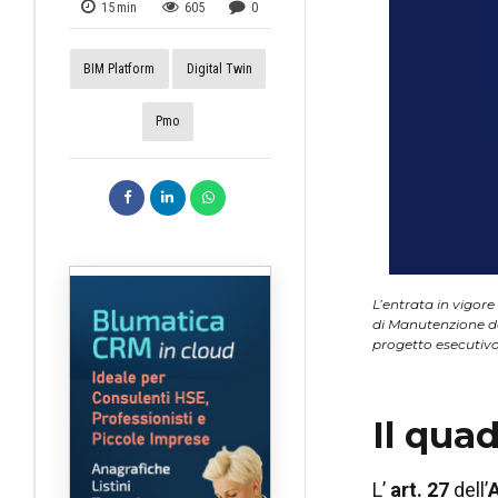
15
min
605
0
BIM Platform
Digital Twin
Pmo
L’entrata in vigore
di Manutenzione d
progetto esecutivo,
Il quad
L’
art. 27
dell’
A