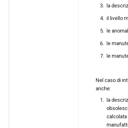
la descri
il livello
le anomali
le manute
le manute
Nel caso di in
anche:
la descri
obsolesce
calcolata
manufatt