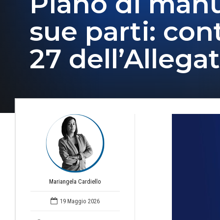
Piano di manu
sue parti: cont
27 dell’Allegat
Mariangela Cardiello
19 Maggio 2026