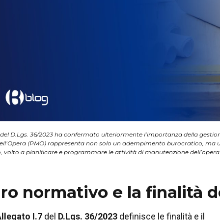
 del D.Lgs. 36/2023 ha confermato ulteriormente l’importanza della gestione d
ell’Opera (PMO) rappresenta non solo un adempimento burocratico, ma u
 volto a pianificare e programmare le attività di manutenzione dell’opera e
ro normativo e la finalità 
llegato I.7
del
D.Lgs. 36/2023
definisce le finalità e il