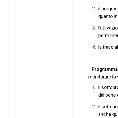
il progra
quanto ind
l’attivazi
permanere
la tracci
Il
Programma 
monitorare lo 
il
sottopr
dal bene e
il
sottopr
anche que