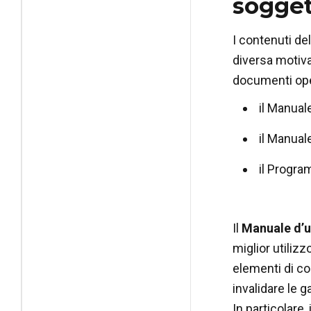
sogget
I contenuti del
diversa motiva
documenti oper
il Manual
il Manual
il Progr
Il
Manuale d’
miglior utilizz
elementi di co
invalidare le g
In particolare