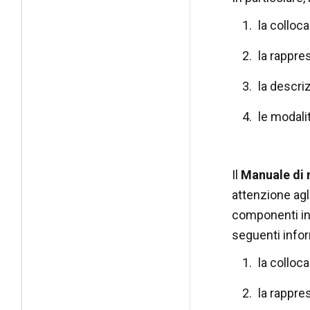
la colloc
la rappre
la descri
le modalit
Il
Manuale di
attenzione agli
componenti int
seguenti infor
la colloc
la rappre