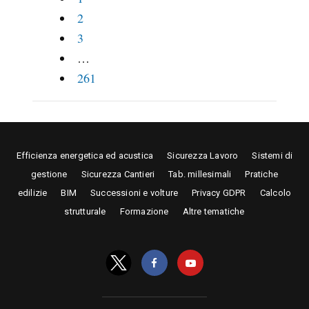
2
3
…
261
Efficienza energetica ed acustica
Sicurezza Lavoro
Sistemi di
gestione
Sicurezza Cantieri
Tab. millesimali
Pratiche
edilizie
BIM
Successioni e volture
Privacy GDPR
Calcolo
strutturale
Formazione
Altre tematiche