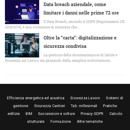
Data breach aziendale, come
limitare i danni nelle prime 72 ore
Il Data Breach, secondo il GDPR (Regolamento UE
2016/679), è una violazione di sicurezza che…
Oltre la “carta”: digitalizzazione e
sicurezza condivisa
La gestione della documentazione di Salute e
Sicurezza sul Lavoro sta passando dalla semplice archiviazione…
Efficienza energetica ed acustica
Sicurezza Lavoro
Sistemi di
gestione
Sicurezza Cantieri
Tab. millesimali
Pratiche
edilizie
BIM
Successioni e volture
Privacy GDPR
Calcolo
strutturale
Formazione
Altre tematiche