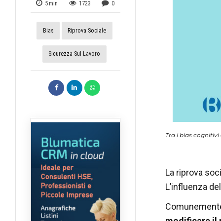
5
min
1723
0
Bias
Riprova Sociale
Sicurezza Sul Lavoro
Tra i bias cognitiv
La riprova soc
L’influenza del
Comunemente, 
modificare il 