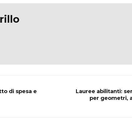
illo
tto di spesa e
Lauree abilitanti: se
per geometri, ag