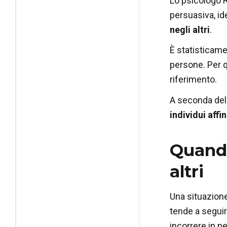
Lo psicologo R
persuasiva, ide
negli altri
.
È statisticame
persone. Per q
riferimento.
A seconda del
individui affi
Quando 
altri
Una situazione 
tende a seguir
incorrere in pe