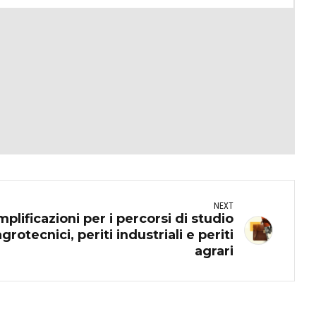
NEXT
mplificazioni per i percorsi di studio
rotecnici, periti industriali e periti
agrari