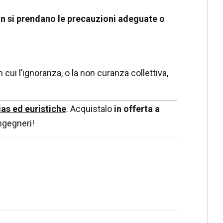
n si prendano le precauzioni adeguate o
cui l’ignoranza, o la non curanza collettiva,
ias ed euristiche
. Acquistalo
in offerta a
ingegneri!