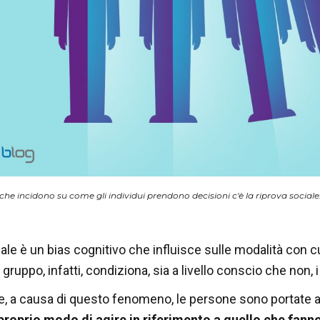
i che incidono su come gli individui prendono decisioni c'è la riprova social
iale è un bias cognitivo che influisce sulle modalità con c
 gruppo, infatti, condiziona, sia a livello conscio che non
a causa di questo fenomeno, le persone sono portate 
proprio modo di agire in riferimento a quello che fanno