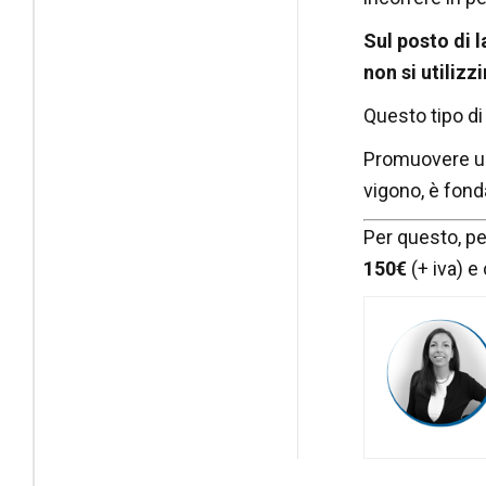
Sul posto di 
non si utilizz
Questo tipo d
Promuovere un 
vigono, è fon
Per questo, pe
150€
(+ iva) e