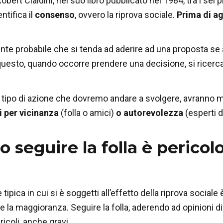
obert Cialdini, nel suo libro pubblicato nel 1984, tra i sei
ntifica il
consenso
, ovvero la riprova sociale.
Prima di ag
nte probabile che si tenda ad aderire ad una proposta se 
uesto, quando occorre prendere una decisione, si ricerca
 tipo di azione che dovremo andare a svolgere, avranno m
ni per vicinanza
(folla o amici)
o autorevolezza
(esperti d
seguire la folla è pericolo
tipica in cui si è soggetti all’effetto della riprova social
e la maggioranza. Seguire la folla, aderendo ad opinioni d
ricoli, anche gravi.