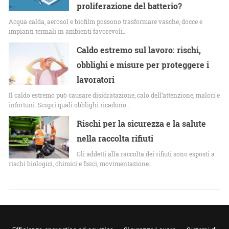
proliferazione del batterio?
Acqua calda, aerosol e biofilm possono trasformare vasche, docce e
impianti termali in ambienti favorevoli…
Caldo estremo sul lavoro: rischi,
obblighi e misure per proteggere i
lavoratori
Il caldo estremo può causare disidratazione, calo dell’attenzione, malori e
infortuni. Scopri quali obblighi ricadono…
Rischi per la sicurezza e la salute
nella raccolta rifiuti
Gli addetti alla raccolta dei rifiuti sono esposti a
rischi biologici, chimici e fisici, movimentazione…