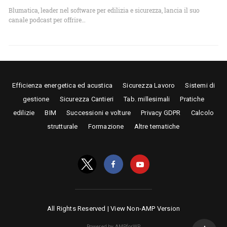
Blumatica, leader nel software per edilizia e sicurezza, lancia il suo
canale podcast per offrire…
Efficienza energetica ed acustica
Sicurezza Lavoro
Sistemi di
gestione
Sicurezza Cantieri
Tab. millesimali
Pratiche
edilizie
BIM
Successioni e volture
Privacy GDPR
Calcolo
strutturale
Formazione
Altre tematiche
All Rights Reserved |
View Non-AMP Version
Powered by AMPforWP