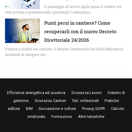
Il passaggio al lavoro agile mina il confine tra
vita privata e professionale, spostando l'attenzione…
Punti persi in cantiere? Come
recuperarli con il nuovo Decreto
Direttoriale 24/2026
Patente a crediti nei cantieri: il Decreto Direttoriale 24/2026 definisce le
modalità di recupero dei…
Efficienza energetica ed acustica
Sicurezza Lavoro
Sistemi di
gestione
Sicurezza Cantieri
Tab. millesimali
Pratiche
edilizie
BIM
Successioni e volture
Privacy GDPR
Calcolo
strutturale
Formazione
Altre tematiche