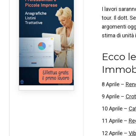
I lavori saran
tour. Il dott.
argomenti ogge
stima di unità i
Ecco le
Immobi
8 Aprile –
Ren
9 Aprile –
Cro
10 Aprile –
Ca
11 Aprile –
Reg
12 Aprile –
Vib