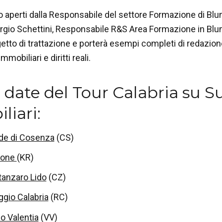
no aperti dalla Responsabile del settore Formazione di Blu
 Sergio Schettini, Responsabile R&S Area Formazione in Blum
tto di trattazione e porterà esempi completi di redazion
mmobiliari e diritti reali.
 date del Tour Calabria su S
liari:
de di Cosenza
(CS)
tone
(KR)
tanzaro Lido
(CZ)
gio Calabria
(RC)
o Valentia
(VV)