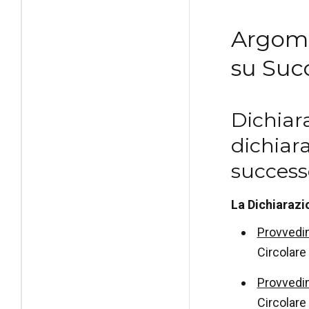
Argome
su Suc
Dichiar
dichiar
success
La Dichiarazi
Provvedim
Circolare 
Provvedim
Circolare