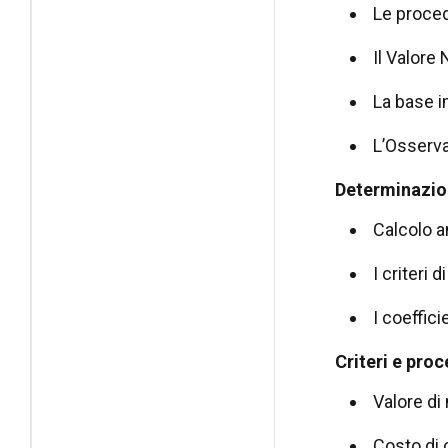
Le proced
Il Valore
La base im
L’Osservat
Determinazion
Calcolo a
I criteri 
I coeffic
Criteri e proc
Valore di
Costo di 