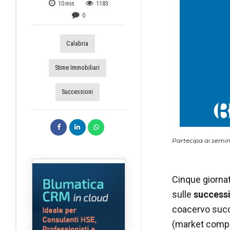
10
min
1183
0
Calabria
Stime Immobiliari
Successioni
Partecipa ai semina
Cinque giornat
sulle
successi
coacervo succ
(market compa