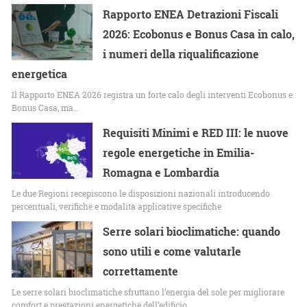
Rapporto ENEA Detrazioni Fiscali
2026: Ecobonus e Bonus Casa in calo,
i numeri della riqualificazione
energetica
Il Rapporto ENEA 2026 registra un forte calo degli interventi Ecobonus e
Bonus Casa, ma…
Requisiti Minimi e RED III: le nuove
regole energetiche in Emilia-
Romagna e Lombardia
Le due Regioni recepiscono le disposizioni nazionali introducendo
percentuali, verifiche e modalità applicative specifiche
Serre solari bioclimatiche: quando
sono utili e come valutarle
correttamente
Le serre solari bioclimatiche sfruttano l’energia del sole per migliorare
comfort e prestazioni energetiche dell’edificio.…