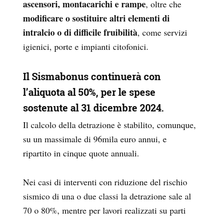
ascensori, montacarichi e rampe
, oltre che
modificare o sostituire altri elementi di
intralcio o di difficile fruibilità
, come servizi
igienici, porte e impianti citofonici.
Il
Sismabonus
continuerà con
l’aliquota al 50%, per le spese
sostenute al 31 dicembre 2024.
Il calcolo della detrazione è stabilito, comunque,
su un massimale di 96mila euro annui, e
ripartito in cinque quote annuali.
Nei casi di interventi con riduzione del rischio
sismico di una o due classi la detrazione sale al
70 o 80%, mentre per lavori realizzati su parti