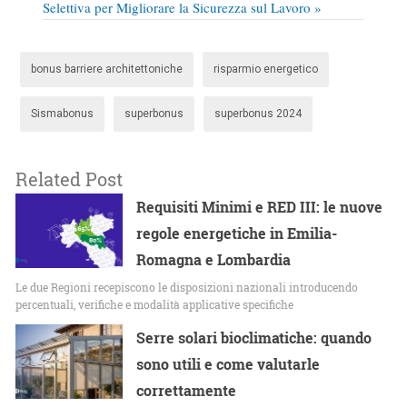
Selettiva per Migliorare la Sicurezza sul Lavoro »
bonus barriere architettoniche
risparmio energetico
Sismabonus
superbonus
superbonus 2024
Related Post
Requisiti Minimi e RED III: le nuove
regole energetiche in Emilia-
Romagna e Lombardia
Le due Regioni recepiscono le disposizioni nazionali introducendo
percentuali, verifiche e modalità applicative specifiche
Serre solari bioclimatiche: quando
sono utili e come valutarle
correttamente