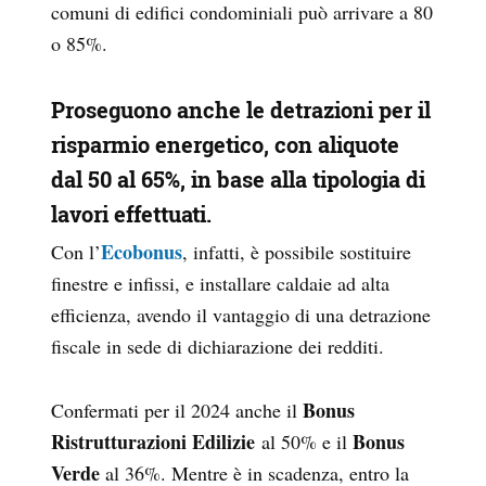
comuni di edifici condominiali può arrivare a 80
o 85%.
Proseguono anche le detrazioni per il
risparmio energetico
, con aliquote
dal 50 al 65%, in base alla tipologia di
lavori effettuati.
Ecobonus
Con l’
, infatti, è possibile sostituire
finestre e infissi, e installare caldaie ad alta
efficienza, avendo il vantaggio di una detrazione
fiscale in sede di dichiarazione dei redditi.
Bonus
Confermati per il 2024 anche il
Ristrutturazioni Edilizie
Bonus
al 50% e il
Verde
al 36%. Mentre è in scadenza, entro la