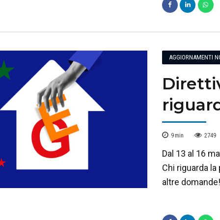
AGGIORNAMENTI N
Dirett
riguar
9
min
2749
Dal 13 al 16 ma
Chi riguarda l
altre domande