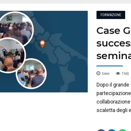
FORMAZIONE
Case Gr
succes
semina
5
min
1165
Dopo il grande 
partecipazione 
collaborazione 
scaletta degli 