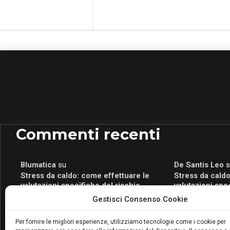
Commenti recenti
Blumatica
su
De Santis Leo
s
Stress da caldo: come effettuare le
Stress da caldo
valutazioni specifiche del rischio
valutazioni spe
Blumatica
su
Romeo Myrtaj
s
Gestisci Consenso Cookie
Portale per la Certificazione Energetica
Portale per la 
attivo anche in Campania: scopri il Corso
attivo anche in
Per fornire le migliori esperienze, utilizziamo tecnologie come i cookie per
Blumatica da 80 Ore per abilitarti!
Blumatica da 80 