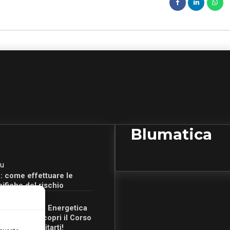
Blumatica
u
: come effettuare le
cifiche del rischio
u
Certificazione Energetica
 Campania: scopri il Corso
Ore per abilitarti!