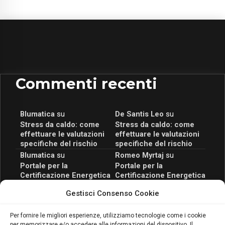
Commenti recenti
Blumatica
su
De Santis Leo
su
Stress da caldo: come
Stress da caldo: come
effettuare le valutazioni
effettuare le valutazioni
specifiche del rischio
specifiche del rischio
Blumatica
su
Romeo Myrtaj
su
Portale per la
Portale per la
Certificazione Energetica
Certificazione Energetica
attivo anche in Campania:
attivo anche in Campania:
Gestisci Consenso Cookie
scopri il Corso Blumatica
scopri il Corso Blumatica
da 80 Ore per abilitarti!
da 80 Ore per abilitarti!
Blumatica
su
Per fornire le migliori esperienze, utilizziamo tecnologie come i cookie
per memorizzare e/o accedere alle informazioni del dispositivo. Il