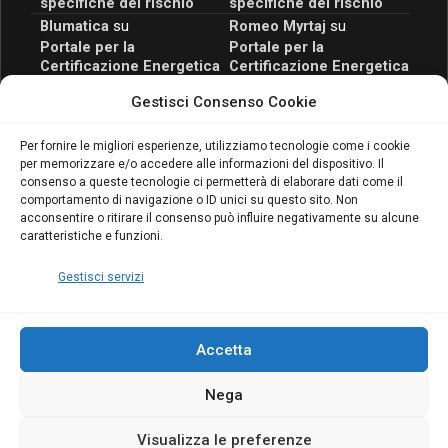
specifiche del rischio
specifiche del rischio
Blumatica
su
Romeo Myrtaj
su
Portale per la
Portale per la
Certificazione Energetica
Certificazione Energetica
attivo anche in Campania:
attivo anche in Campania:
Gestisci Consenso Cookie
scopri il Corso Blumatica
scopri il Corso Blumatica
da 80 Ore per abilitarti!
da 80 Ore per abilitarti!
Blumatica
su
Per fornire le migliori esperienze, utilizziamo tecnologie come i cookie
per memorizzare e/o accedere alle informazioni del dispositivo. Il
Coordinatore della
consenso a queste tecnologie ci permetterà di elaborare dati come il
Sicurezza: cosa è
comportamento di navigazione o ID unici su questo sito. Non
richiesto per abilitazione
acconsentire o ritirare il consenso può influire negativamente su alcune
e aggiornamento
caratteristiche e funzioni.
Blumatica
Gestisci servizi
Accetta
Nega
Copyright Blumatica
Visualizza le preferenze