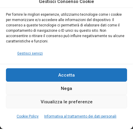
Gestisci Consenso Cookie
scopri il Corso Blumatica
scopri il Corso Blumatica
da 80 Ore per abilitarti!
da 80 Ore per abilitarti!
Blumatica
su
Per fornire le migliori esperienze, utilizziamo tecnologie come i cookie
per memorizzare e/o accedere alle informazioni del dispositivo. Il
Coordinatore della
consenso a queste tecnologie ci permetterà di elaborare dati come il
Sicurezza: cosa è
comportamento di navigazione o ID unici su questo sito. Non
richiesto per abilitazione
acconsentire o ritirare il consenso può influire negativamente su alcune
e aggiornamento
caratteristiche e funzioni.
Blumatica
Gestisci servizi
Accetta
Nega
Copyright Blumatica
Visualizza le preferenze
MENU
Cookie Policy
Informativa al trattamento dei dati personali