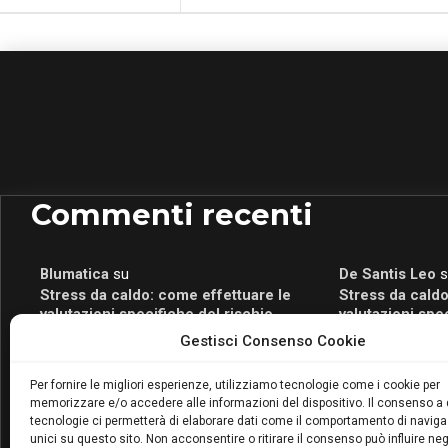
Commenti recenti
Blumatica
su
De Santis Leo
s
Stress da caldo: come effettuare le
Stress da caldo
valutazioni specifiche del rischio
valutazioni spe
Blumatica
su
Romeo Myrtaj
s
Gestisci Consenso Cookie
Portale per la Certificazione Energetica
Portale per la 
attivo anche in Campania: scopri il Corso
attivo anche in
Per fornire le migliori esperienze, utilizziamo tecnologie come i cookie per
Blumatica da 80 Ore per abilitarti!
Blumatica da 80 
memorizzare e/o accedere alle informazioni del dispositivo. Il consenso a
Blumatica
su
tecnologie ci permetterà di elaborare dati come il comportamento di naviga
unici su questo sito. Non acconsentire o ritirare il consenso può influire n
Coordinatore della Sicurezza: cosa è