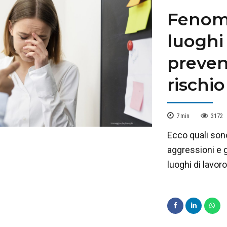
Fenome
luoghi
preven
rischio
7
min
3172
Ecco quali sono
aggressioni e g
luoghi di lavoro