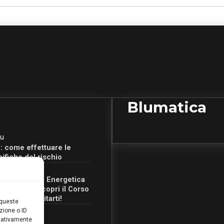
Blumatica
u
: come effettuare le
cifiche del rischio
u
Certificazione Energetica
 Campania: scopri il Corso
Ore per abilitarti!
 queste
zione o ID
egativamente