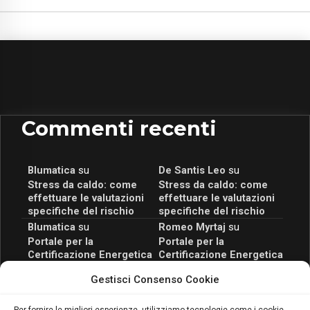
Commenti recenti
Blumatica
su
De Santis Leo
su
Stress da caldo: come
Stress da caldo: come
effettuare le valutazioni
effettuare le valutazioni
specifiche del rischio
specifiche del rischio
Blumatica
su
Romeo Myrtaj
su
Portale per la
Portale per la
Certificazione Energetica
Certificazione Energetica
attivo anche in Campania:
attivo anche in Campania:
Gestisci Consenso Cookie
scopri il Corso Blumatica
scopri il Corso Blumatica
da 80 Ore per abilitarti!
da 80 Ore per abilitarti!